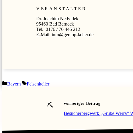
VERANSTALTER
Dr. Joachim Nedvidek
95460 Bad Berneck
Tel.: 0176 / 76 446 212
E-Mail: info@geotop-keller.de
Kategorien
Schlagwörter
Bayern
Felsenkeller
vorheriger Beitrag
Besucherbergwerk „Grube Werra“ W