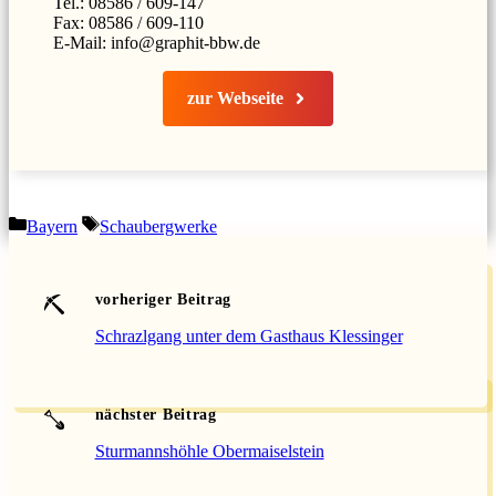
Tel.: 08586 / 609-147
Fax: 08586 / 609-110
E-Mail: info@graphit-bbw.de
zur Webseite
Kategorien
Schlagwörter
Bayern
Schaubergwerke
vorheriger Beitrag
Schrazlgang unter dem Gasthaus Klessinger
nächster Beitrag
Sturmannshöhle Obermaiselstein